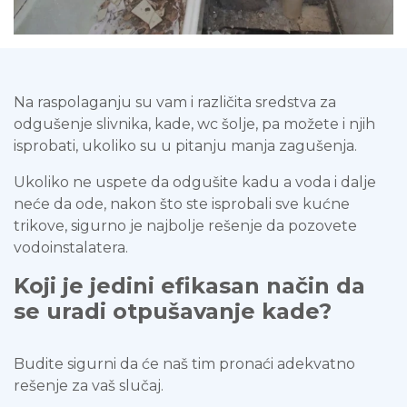
Na raspolaganju su vam i različita sredstva za
odgušenje slivnika, kade, wc šolje, pa možete i njih
isprobati, ukoliko su u pitanju manja zagušenja.
Ukoliko ne uspete da odgušite kadu a voda i dalje
neće da ode, nakon što ste isprobali sve kućne
trikove, sigurno je najbolje rešenje da pozovete
vodoinstalatera.
Koji je jedini efikasan način da
se uradi otpušavanje kade?
Budite sigurni da će naš tim pronaći adekvatno
rešenje za vaš slučaj.