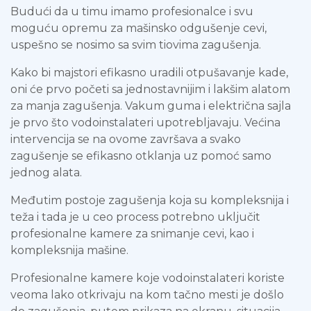
Budući da u timu imamo profesionalce i svu
moguću opremu za mašinsko odgušenje cevi,
uspešno se nosimo sa svim tiovima zagušenja.
Kako bi majstori efikasno uradili otpušavanje kade,
oni će prvo početi sa jednostavnijim i lakšim alatom
za manja zagušenja. Vakum guma i električna sajla
je prvo što vodoinstalateri upotrebljavaju. Većina
intervencija se na ovome završava a svako
zagušenje se efikasno otklanja uz pomoć samo
jednog alata.
Međutim postoje zagušenja koja su kompleksnija i
teža i tada je u ceo process potrebno uključit
profesionalne kamere za snimanje cevi, kao i
kompleksnija mašine.
Profesionalne kamere koje vodoinstalateri koriste
veoma lako otkrivaju na kom tačno mesti je došlo