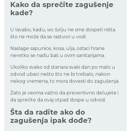
Kako da sprečite zagušenje
kade?
U lavabo, kadu, wc šolju ne sme dospeti ništa
što ne može da se rastvori u vodi.
Naslage sapunice, kosa, ulja, ostaci hrane
neretko se nađu baš u ovim sanitarijama.
Ukoliko svako od stanara svaki dan po malo u
odvod ubaci nešto što ne bi trebalo, nakon
nekog vremena, to mora dovesti do zagušenja.
Zato je veoma važno da preventivno delujete i
da sprečite da ovaj otpad dospe u odvod.
Šta da radite ako do
zagušenja ipak dođe?