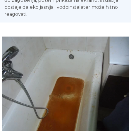
do zagušenja, putem prikaza na ekranu, situacija
postaje daleko jasnija i vodoinstalater može hitno
reagovati.