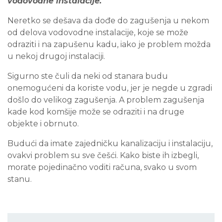
vodovodne instalacije.
Neretko se dešava da dođe do zagušenja u nekom
od delova vodovodne instalacije, koje se može
odraziti i na zapušenu kadu, iako je problem možda
u nekoj drugoj instalaciji.
Sigurno ste čuli da neki od stanara budu
onemogućeni da koriste vodu, jer je negde u zgradi
došlo do velikog zagušenja. A problem zagušenja
kade kod komšije može se odraziti i na druge
objekte i obrnuto.
Budući da imate zajedničku kanalizaciju i instalaciju,
ovakvi problem su sve češći. Kako biste ih izbegli,
morate pojedinačno voditi računa, svako u svom
stanu.