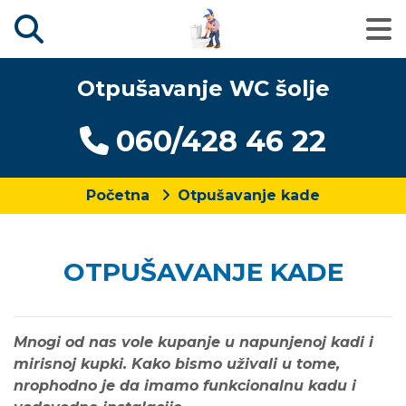
Otpušavanje WC šolje
060/428 46 22
Početna
Otpušavanje kade
OTPUŠAVANJE KADE
Mnogi od nas vole kupanje u napunjenoj kadi i
mirisnoj kupki. Kako bismo uživali u tome,
nrophodno je da imamo funkcionalnu kadu i