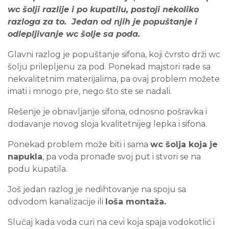
wc šolji razlije i po kupatilu, postoji nekoliko
razloga za to. Jedan od njih je popuštanje i
odlepljivanje wc šolje sa poda.
Glavni razlog je popuštanje sifona, koji čvrsto drži wc
šolju prilepljenu za pod. Ponekad majstori rade sa
nekvalitetnim materijalima, pa ovaj problem možete
imati i mnogo pre, nego što ste se nadali.
Rešenje je obnavljanje sifona, odnosno pošravka i
dodavanje novog sloja kvalitetnijeg lepka i sifona.
Ponekad problem može biti i sama
wc šolja koja je
napukla
, pa voda pronađe svoj put i stvori se na
podu kupatila.
Još jedan razlog je nedihtovanje na spoju sa
odvodom kanalizacije ili
loša montaža.
Slučaj kada voda curi na cevi koja spaja vodokotlić i