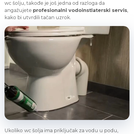
wc šolju, takođe je još jedna od razloga da
angažujete
profesionalni vodoinstlaterski servis
,
kako bi utvrdili tačan uzrok.
Ukoliko
wc šolja ima priključak za vodu u podu,