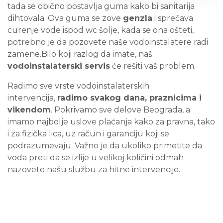
tada se obično postavlja guma kako bi sanitarija
dihtovala. Ova guma se zove
genzla
i sprečava
curenje vode ispod wc šolje, kada se ona ošteti,
potrebno je da pozovete naše vodoinstalatere radi
zamene.Bilo koji razlog da imate, naš
vodoinstalaterski servis
će rešiti vaš problem.
Radimo sve vrste vodoinstalaterskih
intervencija,
radimo svakog dana, praznicima i
vikendom
. Pokrivamo sve delove Beograda, a
imamo najbolje uslove plaćanja kako za pravna, tako
i za fizička lica, uz račun i garanciju koji se
podrazumevaju. Važno je da ukoliko primetite da
voda preti da se izlije u velikoj količini odmah
nazovete našu službu za hitne intervencije.