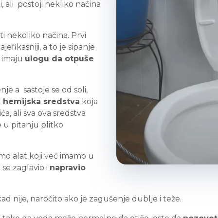
 ali postoji nekliko načina
i nekoliko načina. Prvi
jefikasniji, a to je sipanje
i imaju
ulogu da otpuše
je a sastoje se od soli,
ta hemijska sredstva
koja
a, ali sva ova sredstva
 u pitanju plitko
timo alat koji već imamo u
se zaglavio i
napravio
nije, naročito ako je zagušenje dublje i teže.