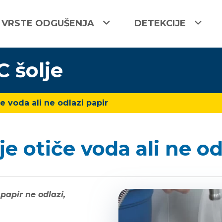
VRSTE ODGUŠENJA
DETEKCIJE
 šolje
če voda ali ne odlazi papir
je otiče voda ali ne od
 papir ne odlazi,