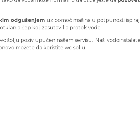
u, tako da voda može normalno da otiče jeste da
pozovet
kim odgušenjem
uz pomoć mašina u potpunosti ispiraju
tklanja čep koji zasutavllja protok vode.
ite wc šolju poziv upućen našem servisu. Naši vodoinstala
onovo možete da koristite wc šolju.