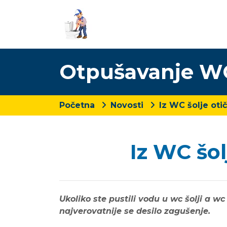
Otpušavanje WC
Početna
Novosti
Iz WC šolje oti
Iz WC šol
Ukoliko ste pustili vodu u wc šolji a wc
najverovatnije se desilo zagušenje.