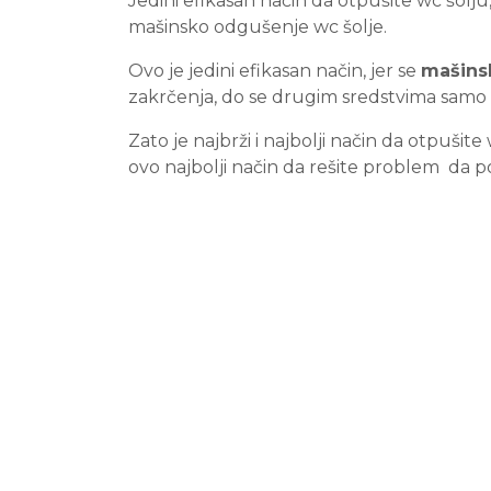
Jedini efikasan način da otpušite wc šolj
mašinsko odgušenje wc šolje.
Ovo je jedini efikasan način, jer se
mašins
zakrčenja, do se drugim sredstvima samo o
Zato je najbrži i najbolji način da otpuš
ovo najbolji način da rešite problem da p