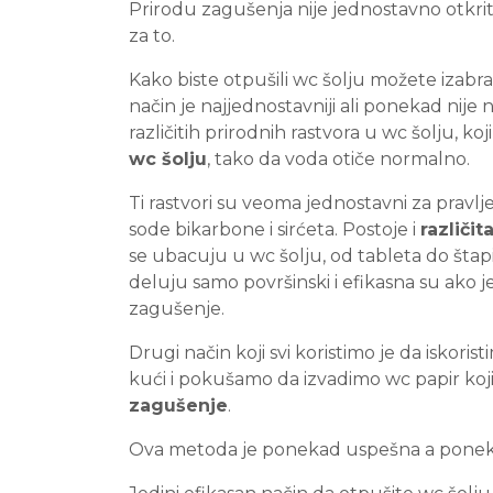
Prirodu zagušenja nije jednostavno otkriti,
za to.
Kako biste otpušili wc šolju možete izabrat
način je najjednostavniji ali ponekad nije na
različitih prirodnih rastvora u wc šolju, koj
wc šolju
, tako da voda otiče normalno.
Ti rastvori su veoma jednostavni za pravljen
sode bikarbone i sirćeta. Postoje i
različi
se ubacuju u wc šolju, od tableta do štapić
deluju samo površinski i efikasna su ako je
zagušenje.
Drugi način koji svi koristimo je da iskoris
kući i pokušamo da izvadimo wc papir koji 
zagušenje
.
Ova metoda je ponekad uspešna a ponekad 