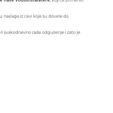
e naše vodoinstalatere
, koji će primeniti
 naslage iz cevi koje su dovele do
teri svakodnevno rade odgušenje i zato je