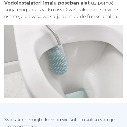
Vodoinstalateri imaju poseban alat
uz pomoć
koga mogu da izvuku osveživač, tako da se cevi ne
oštete, a da vaša wc šolja opet bude funkcionalna.
Svakako nemojte koristiti wc šolju ukoliko vam je
upao osveživač.