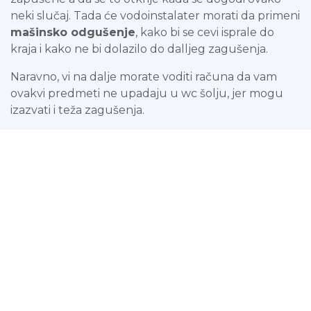
neki slučaj. Tada će vodoinstalater morati da primeni
mašinsko odgušenje
, kako bi se cevi isprale do
kraja i kako ne bi dolazilo do dalljeg zagušenja.
Naravno, vi na dalje morate voditi računa da vam
ovakvi predmeti ne upadaju u wc šolju, jer mogu
izazvati i teža zagušenja.