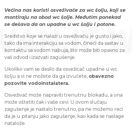
Većina nas koristi osveživače za wc šolju, koji se
montiraju na obod wc šolje. Međutim ponekad
se dešava da on upadne u wc šolju i potone.
Sredstvo koje se nalazi u osveživaču je gusto i jako,
tako da ima interakciju sa vodom, čineći da sastav u
kontaktu sa vodom nabuja, što može biti opasno za
vaš odvod i izazvati zagušenje.
Ukoliko vam se desilo da osvežicač upadne u wc
šolju a vi ne možete da ga izvučete,
obavezno
pozovite vodoinstalatera.
Osveživač može napraviti trenutnu blokadu, a ona
može oštetiti čak i vaše cevi. U ovom slučaju
zagušenje je nastalo trenutno, pa ne možemo reći
da je u pitanju jako zagušenje, kao kada se naslage
natalože.