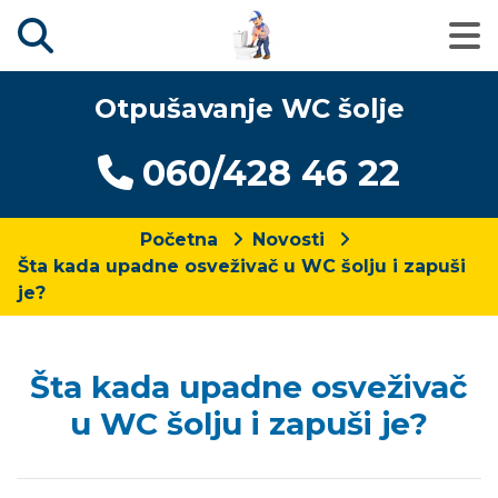
Otpušavanje WC šolje
060/428 46 22
Početna
Novosti
Šta kada upadne osveživač u WC šolju i zapuši
je?
Šta kada upadne osveživač
u WC šolju i zapuši je?