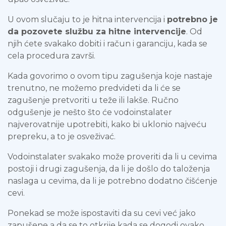
U ovom slučaju to je hitna intervencija i
potrebno je
da pozovete službu za hitne intervencije
. Od
njih ćete svakako dobiti i račun i garanciju, kada se
cela procedura završi.
Kada govorimo o ovom tipu zagušenja koje nastaje
trenutno, ne možemo predvideti da li će se
zagušenje pretvoriti u teže ili lakše. Ručno
odgušenje je nešto što će vodoinstalater
najverovatnije upotrebiti, kako bi uklonio najveću
prepreku, a to je osveživać.
Vodoinstalater svakako može proveriti da li u cevima
postoji i drugi zagušenja, da li je došlo do taloženja
naslaga u cevima, da li je potrebno dodatno čišćenje
cevi.
Ponekad se može ispostaviti da su cevi već jako
zapušene a da se to otkrije kada se dogodi ovako