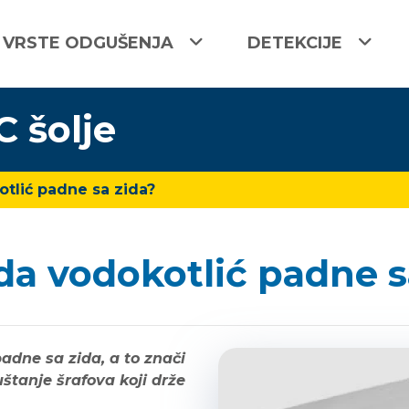
VRSTE ODGUŠENJA
DETEKCIJE
 šolje
otlić padne sa zida?
da vodokotlić padne s
adne sa zida, a to znači
tanje šrafova koji drže