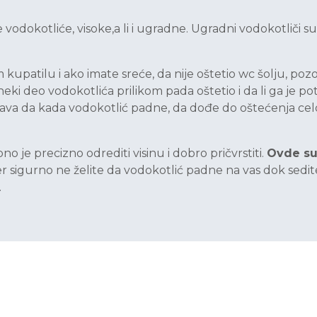
 vodokotliće, visoke,a li i ugradne. Ugradni vodokotliči 
 kupatilu i ako imate sreće, da nije oštetio wc šolju, poz
neki deo vodokotlića prilikom pada oštetio i da li ga je p
dešava da kada vodokotlić padne, da dođe do oštećenja celo
je precizno odrediti visinu i dobro pričvrstiti.
Ovde su 
 sigurno ne želite da vodokotlić padne na vas dok sedite na
.