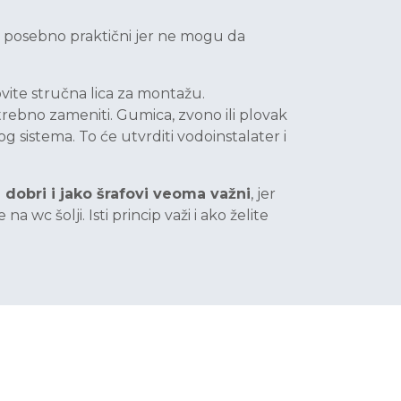
su posebno praktični jer ne mogu da
ovite stručna lica za montažu.
otrebno zameniti. Gumica, zvono ili plovak
g sistema. To će utvrditi vodoinstalater i
dobri i jako šrafovi veoma važni
, jer
 wc šolji. Isti princip važi i ako želite