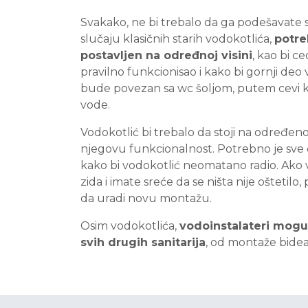
Svakako, ne bi trebalo da ga podešavate s
slučaju klasičnih starih vodokotlića,
potre
postavljen na određnoj visini
, kao bi c
pravilno funkcionisao i kako bi gornji de
bude povezan sa wc šoljom, putem cevi koj
vode.
Vodokotlić bi trebalo da stoji na određeno
njegovu funkcionalnost. Potrebno je sve 
kako bi vodokotlić neomatano radio. Ako 
zida i imate sreće da se ništa nije oštetilo
da uradi novu montažu.
Osim vodokotlića,
vodoinstalateri mogu
svih drugih sanitarija
, od montaže bidea,