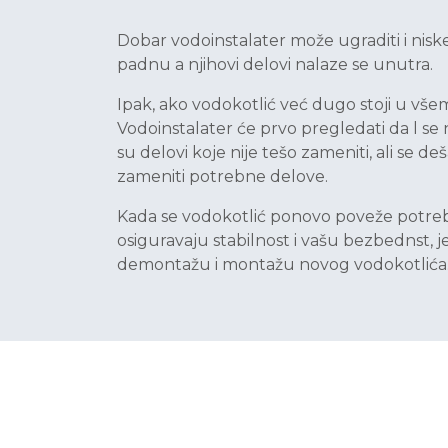
Dobar vodoinstalater može ugraditi i niske
padnu a njihovi delovi nalaze se unutra.
Ipak, ako vodokotlić već dugo stoji u všem
Vodoinstalater će prvo pregledati da l se 
su delovi koje nije tešo zameniti, ali se 
zameniti potrebne delove.
Kada se vodokotlić ponovo poveže potrebno 
osiguravaju stabilnost i vašu bezbednst, jer
demontažu i montažu novog vodokotlića