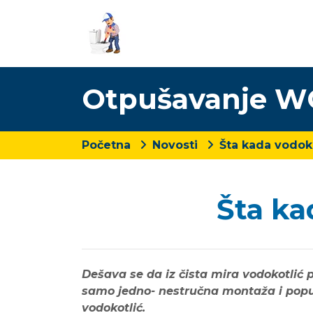
Otpušavanje WC
Početna
Novosti
Šta kada vodok
Šta ka
Dešava se da iz čista mira vodokotlić p
samo jedno- nestručna montaža i popuš
vodokotlić.