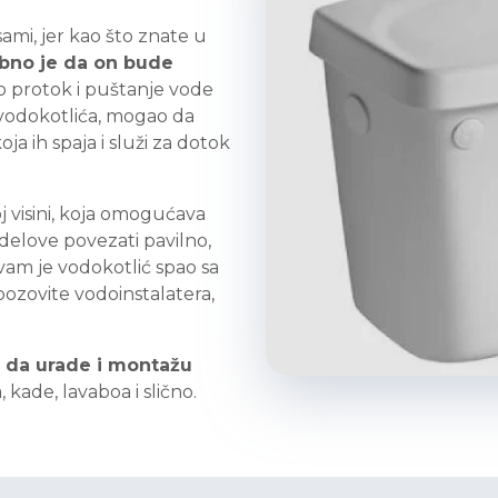
ami, jer kao što znate u
bno je da on bude
eo protok i puštanje vode
o vodokotlića, mogao da
a ih spaja i služi za dotok
j visini, koja omogućava
delove povezati pavilno,
vam je vodokotlić spao sa
, pozovite vodoinstalatera,
 da urade i montažu
 kade, lavaboa i slično.