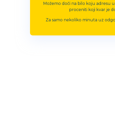
Možemo doči na bilo koju adresu u 
proceniti koji kvar je 
Za samo nekoliko minuta uz odgovara