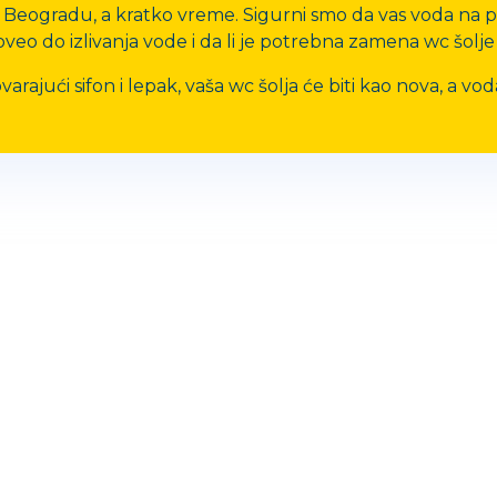
Beogradu, a kratko vreme. Sigurni smo da vas voda na p
doveo do izlivanja vode i da li je potrebna zamena wc šolj
jući sifon i lepak, vaša wc šolja će biti kao nova, a voda
Mail za reklamacije: hidroelektra3@gmail.com