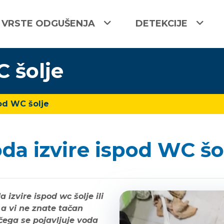
VRSTE ODGUŠENJA
DETEKCIJE
 šolje
od WC šolje
da izvire ispod WC šo
 izvire ispod wc šolje ili
 a vi ne znate tačan
ega se pojavljuje voda