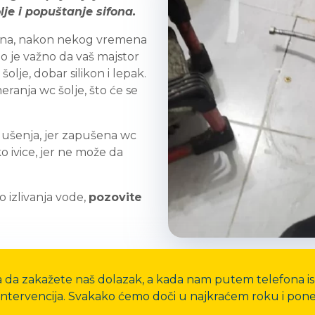
lje i popuštanje sifona.
ifona, nakon nekog vremena
ao je važno da vaš majstor
olje, dobar silikon i lepak.
anja wc šolje, što će se
agušenja, jer zapušena wc
o ivice, jer ne može da
o izlivanja vode,
pozovite
da zakažete naš dolazak, a kada nam putem telefona ispr
a intervencija. Svakako ćemo doči u najkraćem roku i pon