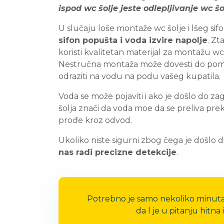
ispod wc šolje jeste odlepljivanje wc šo
U slučaju loše montaže wc šolje i lšeg s
sifon popušta i voda izvire napolje
. Zt
koristi kvalitetan materijal za montažu wc š
Nestručna montaža može dovesti do pomer
odraziti na vodu na podu vašeg kupatila.
Voda se može pojaviti i ako je došlo do z
šolja znači da voda moe da se preliva prek
prođe kroz odvod.
Ukoliko niste sigurni zbog čega je došlo d
nas radi precizne detekcije
.
Potrebno je samo nekoliko minuta 
da l je u pitanju hitn