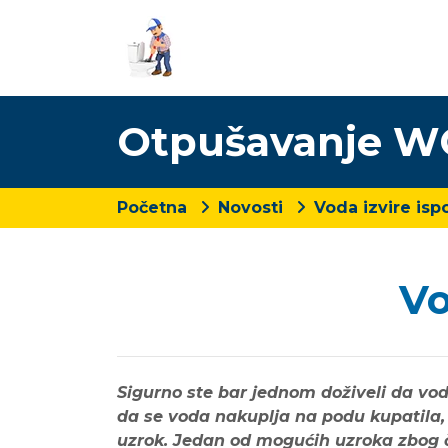
Otpušavanje WC
Početna
Novosti
Voda izvire isp
Vo
Sigurno ste bar jednom doživeli da voda
da se voda nakuplja na podu kupatila,
uzrok. Jedan od mogućih uzroka zbog č