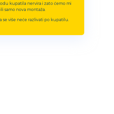
odu kupatila nervira i zato ćemo mi
e ili samo nova montaža.
 se više neće razlivati po kupatilu.