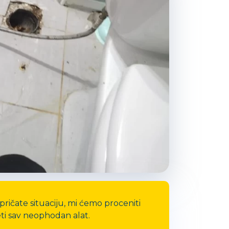
ičate situaciju, mi ćemo proceniti
eti sav neophodan alat.