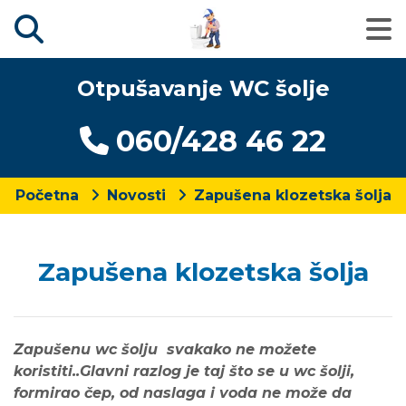
Otpušavanje WC šolje
060/428 46 22
Početna
Novosti
Zapušena klozetska šolja
Zapušena klozetska šolja
Zapušenu wc šolju svakako ne možete
koristiti..Glavni razlog je taj što se u wc šolji,
formirao čep, od naslaga i voda ne može da