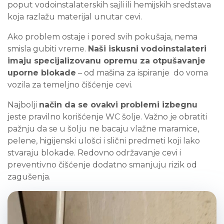
poput vodoinstalaterskih sajli ili hemijskih sredstava
koja razlažu materijal unutar cevi.
Ako problem ostaje i pored svih pokušaja, nema
smisla gubiti vreme.
Naši iskusni vodoinstalateri
imaju specijalizovanu opremu za otpušavanje
uporne blokade
– od mašina za ispiranje do voma
vozila za temeljno čišćenje cevi.
Najbolji
način da se ovakvi problemi izbegnu
jeste pravilno korišćenje WC šolje. Važno je obratiti
pažnju da se u šolju ne bacaju vlažne maramice,
pelene, higijenski ulošci i slični predmeti koji lako
stvaraju blokade. Redovno održavanje cevi i
preventivno čišćenje dodatno smanjuju rizik od
zagušenja.