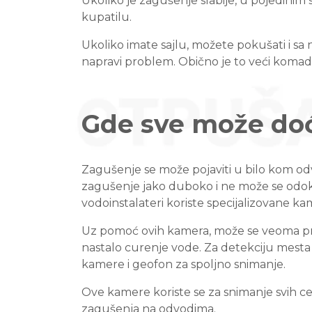
Ukoliko je zagušenje slabije, u pojedini
kupatilu.
Ukoliko imate sajlu, možete pokušati i s
napravi problem. Obično je to veći komad
Gde sve može doć
Zagušenje se može pojaviti u bilo kom od
zagušenje jako duboko i ne može se odokat
vodoinstalateri koriste specijalizovane kam
Uz pomoć ovih kamera, može se veoma pre
nastalo curenje vode. Za detekciju mesta
kamere i geofon za spoljno snimanje.
Ove kamere koriste se za snimanje svih cev
zagušenja na odvodima.