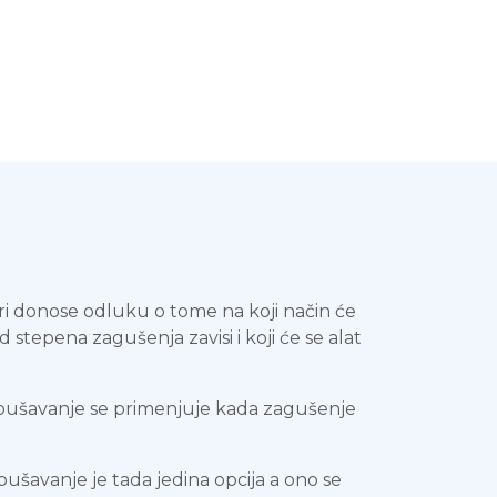
ri donose odluku o tome na koji način će
d stepena zagušenja zavisi i koji će se alat
otpušavanje se primenjuje kada zagušenje
pušavanje je tada jedina opcija a ono se