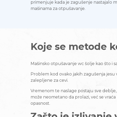
primenjuje kada je zagušenje nastajalo m
mašinama za otpušavanje.
Koje se metode k
Mašinsko otpušavanje wc šolje kao što i
Problem kod ovako jakih zagušenja jesu vel
zalepljene za cevi.
Vremenom te naslage postaju sve deblje, 
može neometano da prolazi, već se vraća na
opasnost.
Zašto je izlivanje