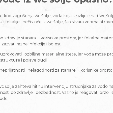
u kod zagušenja wc šolje, voda koja se izlije iznad wc šo
u i fekalije i nečistoće iz wc šolje, što stvara veoma otro
 zdravlje stanara ili korisnika prostora, jer fekalne mate
azvati razne infekcije i bolesti.
 uzrokovati i ozbiljne materijalne štete, jer voda može p
strukture i pojave buđi.
eprijatnosti i nelagodnosti za stanare ili korisnike prost
c šolje zahteva hitnu intervenciju stručnjaka za vodoins
snosti po zdravlje i bezbednost. Važno je reagovati brzo i
vode.