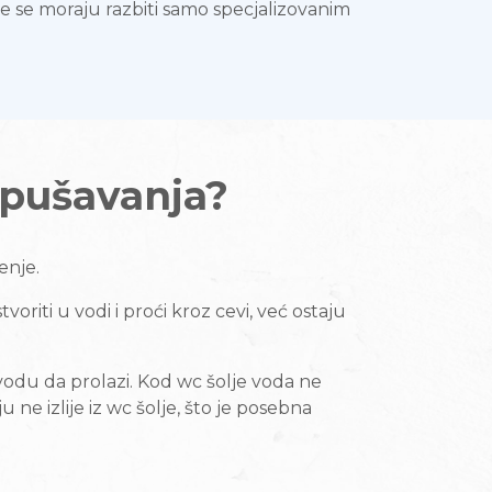
e se moraju razbiti samo specjalizovanim
tpušavanja?
enje.
riti u vodi i proći kroz cevi, već ostaju
vodu da prolazi. Kod wc šolje voda ne
ne izlije iz wc šolje, što je posebna
?