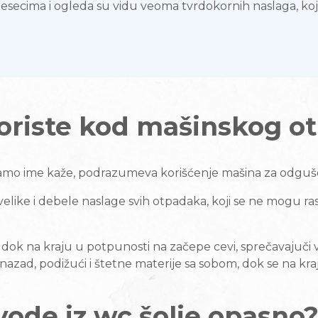
esecima i ogleda su vidu veoma tvrdokornih naslaga, koj
oriste kod mašinskog o
 samo ime kaže, podrazumeva korišćenje mašina za odguš
ike i debele naslage svih otpadaka, koji se ne mogu rastvo
dok na kraju u potpunosti na začepe cevi, sprečavajuči 
zad, podižući i štetne materije sa sobom, dok se na kraju 
 vode iz wc šolje opasno