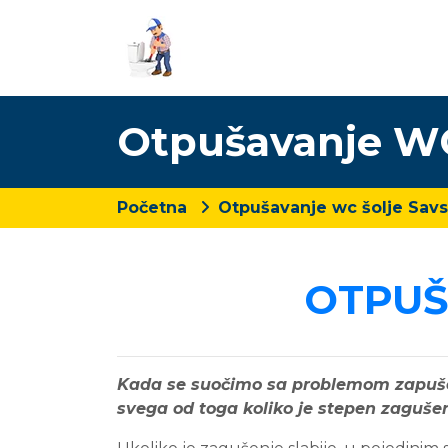
Otpušavanje WC
Početna
Otpušavanje wc šolje Savs
OTPUŠ
Kada se suočimo sa problemom zapušen
svega od toga koliko je stepen zagušen