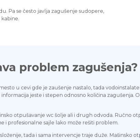
u. Pa se često javlja zagušenje sudopere,
š kabine.
šava problem zagušenja?
mesto u cevi gde je zaušenje nastalo, tada vodoinstalate
ja informacija jeste i stepen odnosno količina zagušenja. O
šinsko otpušavanje wc šolje ali i drugh odvoda. Ručno 
 i profesionalne sajle lako može rešiti problem.
 složenije, tada i sama intervencje traje duže. Mašinsko ot