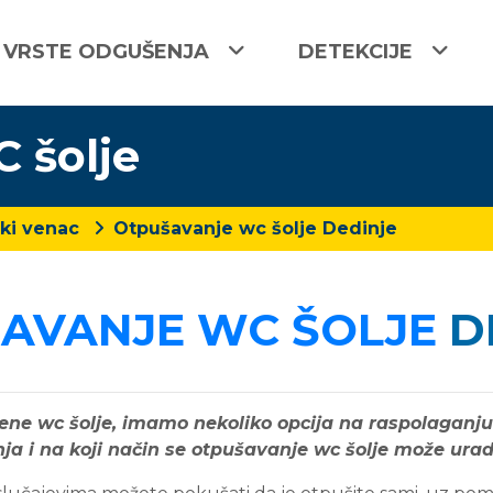
VRSTE ODGUŠENJA
DETEKCIJE
 šolje
ki venac
Otpušavanje wc šolje Dedinje
AVANJE WC ŠOLJE
D
e wc šolje, imamo nekoliko opcija na raspolaganju.
ja i na koji način se otpušavanje wc šolje može uradi