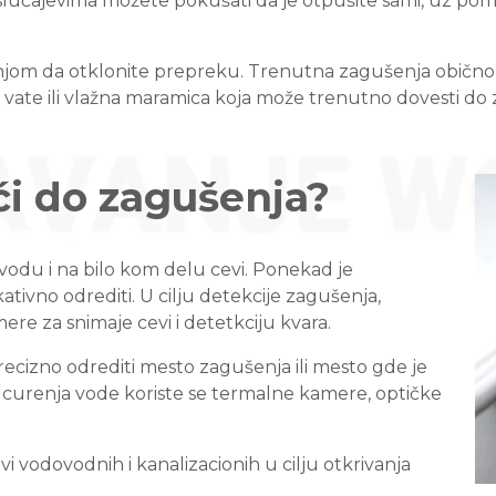
m slučajevima možete pokušati da je otpušite sami, uz p
a njom da otklonite prepreku. Trenutna zagušenja obično
 vate ili vlažna maramica koja može trenutno dovesti do 
i do zagušenja?
vodu i na bilo kom delu cevi. Ponekad je
ivno odrediti. U cilju detekcije zagušenja,
ere za snimaje cevi i detetkciju kvara.
cizno odrediti mesto zagušenja ili mesto gde je
 curenja vode koriste se termalne kamere, optičke
i vodovodnih i kanalizacionih u cilju otkrivanja