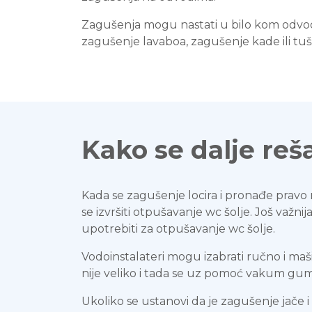
Zagušenja mogu nastati u bilo kom odvod
zagušenje lavaboa, zagušenje kade ili tu
Kako se dalje re
Kada se zagušenje locira i pronađe pravo 
se izvršiti otpušavanje wc šolje. Još važni
upotrebiti za otpušavanje wc šolje.
Vodoinstalateri mogu izabrati ručno i ma
nije veliko i tada se uz pomoć vakum gume
Ukoliko se ustanovi da je zagušenje jače i