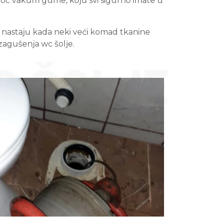
omoć vakum gume, koju svi sigurno imate u
 nastaju kada neki veći komad tkanine
zagušenja wc šolje.