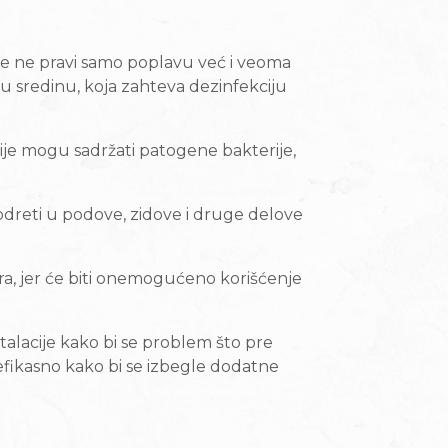
lje ne pravi samo poplavu već i veoma
vnu sredinu, koja zahteva dezinfekciju
rije mogu sadržati patogene bakterije,
rodreti u podove, zidove i druge delove
ora, jer će biti onemogućeno korišćenje
talacije kako bi se problem što pre
 efikasno kako bi se izbegle dodatne