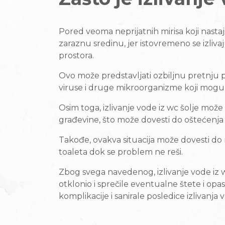
Pored veoma neprijatnih mirisa koji nastaj
zaraznu sredinu, jer istovremeno se izlivaj
prostora.
Ovo može predstavljati ozbiljnu pretnju po
viruse i druge mikroorganizme koji mogu iz
Osim toga, izlivanje vode iz wc šolje može
građevine, što može dovesti do oštećenja 
Takođe, ovakva situacija može dovesti do n
toaleta dok se problem ne reši.
Zbog svega navedenog, izlivanje vode iz w
otklonio i sprečile eventualne štete i opa
komplikacije i sanirale posledice izlivanja 