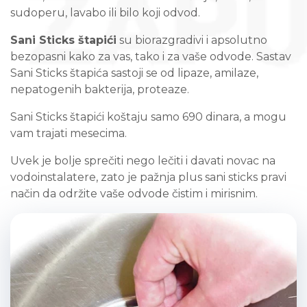
sudoperu, lavabo ili bilo koji odvod.
Sani Sticks štapići
su biorazgradivi i apsolutno
bezopasni kako za vas, tako i za vaše odvode. Sastav
Sani Sticks štapića sastoji se od lipaze, amilaze,
nepatogenih bakterija, proteaze.
Sani Sticks štapići koštaju samo 690 dinara, a mogu
vam trajati mesecima.
Uvek je bolje sprečiti nego lečiti i davati novac na
vodoinstalatere, zato je pažnja plus sani sticks pravi
način da održite vaše odvode čistim i mirisnim.