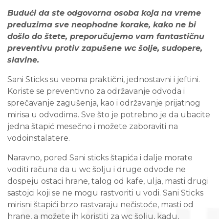
Budući da ste odgovorna osoba koja na vreme
preduzima sve neophodne korake, kako ne bi
došlo do štete, preporučujemo vam fantastičnu
preventivu protiv zapušene wc šolje, sudopere,
slavine.
Sani Sticks su veoma praktični, jednostavni i jeftini.
Koriste se preventivno za održavanje odvoda i
sprečavanje zagušenja, kao i održavanje prijatnog
mirisa u odvodima. Sve što je potrebno je da ubacite
jedna štapić mesečno i možete zaboraviti na
vodoinstalatere.
Naravno, pored Sani sticks štapića i dalje morate
voditi računa da u wc šolju i druge odvode ne
dospeju ostaci hrane, talog od kafe, ulja, masti drugi
sastojci koji se ne mogu rastvoriti u vodi. Sani Sticks
mirisni štapići brzo rastvaraju nečistoće, masti od
hrane, a možete ih koristiti za wc šolju, kadu,